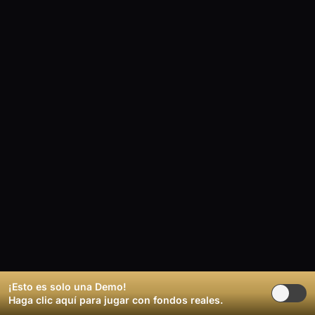
¡Esto es solo una Demo!
Haga clic aquí
para jugar con fondos reales.