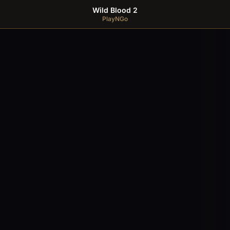
Wild Blood 2
PlayNGo